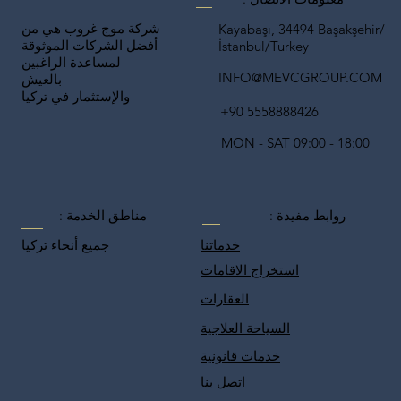
شركة موج غروب هي من
Kayabaşı, 34494 Başakşehir/
أفضل الشركات الموثوقة
İstanbul/Turkey
لمساعدة الراغبين
INFO@MEVCGROUP.COM
بالعيش
والإستثمار في تركيا
+90 5558888426
MON - SAT 09:00 - 18:00
روابط مفيدة :
مناطق الخدمة :
خدماتنا
جميع أنحاء تركيا
استخراج الاقامات
العقارات
السياحة العلاجية
خدمات قانونية
اتصل بنا