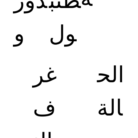
طنب
دوز
ول
و
الح
غر
الة
ف