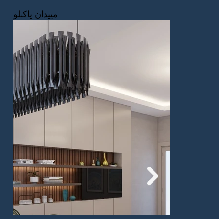
مييدان ياكبلو