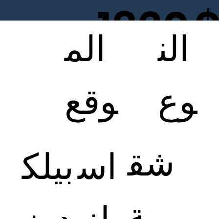
1320
الن
الم
00
وع
وقع
شق
اس
بيلك
ة